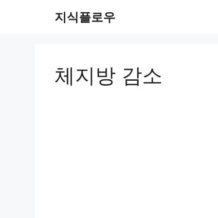
컨
지식플로우
텐
츠
로
건
너
체지방 감소
뛰
기