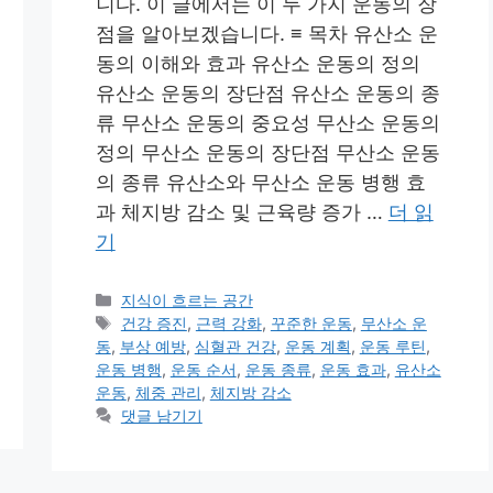
니다. 이 글에서는 이 두 가지 운동의 장
점을 알아보겠습니다. ≡ 목차 유산소 운
동의 이해와 효과 유산소 운동의 정의
유산소 운동의 장단점 유산소 운동의 종
류 무산소 운동의 중요성 무산소 운동의
정의 무산소 운동의 장단점 무산소 운동
의 종류 유산소와 무산소 운동 병행 효
과 체지방 감소 및 근육량 증가 …
더 읽
기
카
지식이 흐르는 공간
테
태
건강 증진
,
근력 강화
,
꾸준한 운동
,
무산소 운
고
그
동
,
부상 예방
,
심혈관 건강
,
운동 계획
,
운동 루틴
,
리
운동 병행
,
운동 순서
,
운동 종류
,
운동 효과
,
유산소
운동
,
체중 관리
,
체지방 감소
댓글 남기기