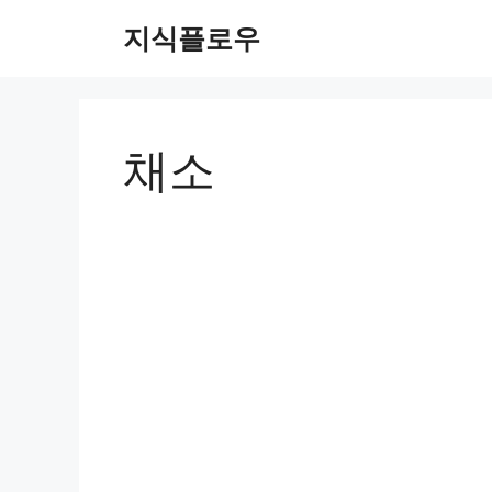
컨
지식플로우
텐
츠
로
건
너
채소
뛰
기