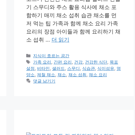
기 스무디와 주스 활용 식사에 채소 포
함하기 매끼 채소 섭취 습관 채소를 먼
저 먹는 팁 가족과 함께 채소 요리 가족
요리의 장점 아이들과 함께 요리하기 채
소 섭취 …
더 읽기
카
지식이 흐르는 공간
테
태
가족 요리
,
간편 요리
,
건강
,
건강한 식단
,
목표
고
그
설정
,
비타민
,
샐러드
,
스무디
,
식습관
,
식이섬유
,
영
리
양소
,
제철 채소
,
채소
,
채소 섭취
,
채소 요리
댓글 남기기