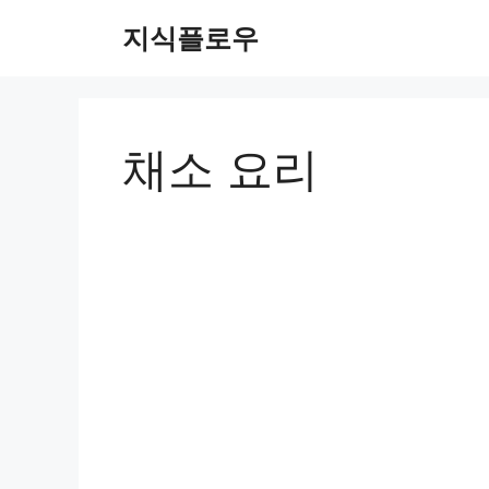
컨
지식플로우
텐
츠
로
건
너
채소 요리
뛰
기