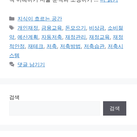
카
지식이 흐르는 공간
테
태
개인재정
,
금융교육
,
돈모으기
,
비상금
,
소비절
고
그
약
,
예산계획
,
자동저축
,
재정관리
,
재정교육
,
재정
리
적안정
,
재테크
,
저축
,
저축방법
,
저축습관
,
저축시
스템
댓글 남기기
검색
검색