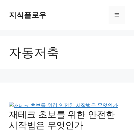
컨
텐
지식플로우
메
츠
로
뉴
건
너
자동저축
뛰
기
재테크 초보를 위한 안전한
시작법은 무엇인가