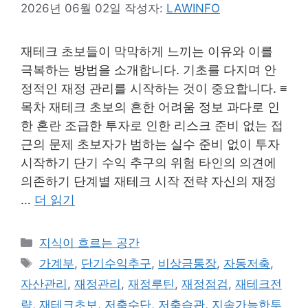
2026년 06월 02일
작성자:
LAWINFO
재테크 초보들이 막막하게 느끼는 이유와 이를
극복하는 방법을 소개합니다. 기초를 다지며 안
정적인 재정 관리를 시작하는 것이 중요합니다. ≡
목차 재테크 초보의 흔한 어려움 정보 과다로 인
한 혼란 조급한 투자로 인한 리스크 준비 없는 접
근의 문제 초보자가 범하는 실수 준비 없이 투자
시작하기 단기 수익 추구의 위험 타인의 의견에
의존하기 단계별 재테크 시작 전략 자신의 재정
…
더 읽기
카
지식이 흐르는 공간
테
태
가계부
,
단기수익추구
,
비상금통장
,
자동저축
,
고
그
자산관리
,
재정관리
,
재정루틴
,
재정점검
,
재테크전
리
략
,
재테크초보
,
저축수단
,
저축습관
,
지속가능한투