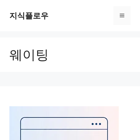
컨
텐
지식플로우
메
츠
로
뉴
건
너
웨이팅
뛰
기