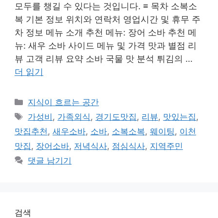
모두를 챙길 수 있다는 것입니다. ≡ 목차 소복소
복 기본 정보 위치와 연락처 영업시간 및 휴무 주
차 정보 메뉴 소개 추천 메뉴: 장어 소바 추천 메
뉴: 새우 소바 사이드 메뉴 및 가격 맛과 별점 리
뷰 고객 리뷰 요약 소바 국물 맛 분석 튀김의 …
더 읽기
카
지식이 흐르는 공간
테
태
가성비
,
가족외식
,
경기도맛집
,
리뷰
,
맛있는집
,
고
그
맛집추천
,
새우소바
,
소바
,
소복소복
,
웨이팅
,
이천
리
맛집
,
장어소바
,
저녁식사
,
점심식사
,
지역주민
댓글 남기기
검색