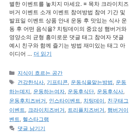
별한 이벤트를 놓치지 마세요. ≡ 목차 크라이치즈
버거 이벤트 소개 이벤트 참여방법 참여 기간 및
발표일 이벤트 상품 안내 운동 후 맛있는 식사 운
동 후 어떤 음식을? 치팅데이의 중요성 햄버거와
영양소의 균형 흥미로운 댓글 태그 참여자 댓글
예시 친구와 함께 즐기는 방법 재미있는 태그 아
이디어 …
더 읽기
카
지식이 흐르는 공간
테
태
건강한식사
,
기프티콘
,
운동식을맡는방법
,
운동
고
그
하는뎨지
,
운동하는여자
,
운동후식단
,
운동후식사
,
리
운동후치즈버거
,
인스타이벤트
,
치팅데이
,
친구태그
이벤트
,
크라이치즈버거
,
트리플치즈버거
,
햄버거이
벤트
,
헬스타그램
댓글 남기기