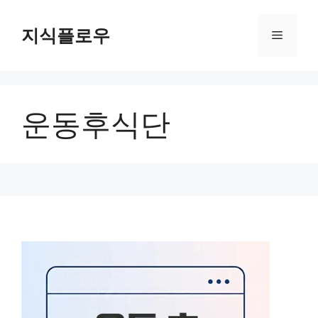
컨
텐
지식플로우
메
츠
로
뉴
건
너
운동후식단
뛰
기