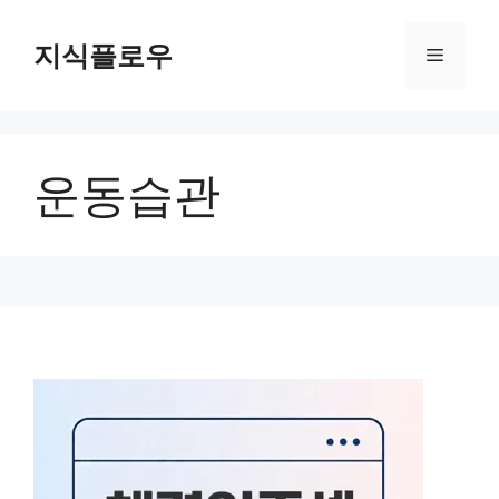
컨
텐
지식플로우
메
츠
로
뉴
건
너
운동습관
뛰
기