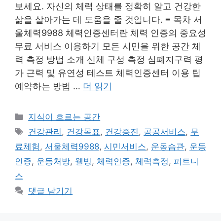
보세요. 자신의 체력 상태를 정확히 알고 건강한
삶을 살아가는 데 도움을 줄 것입니다. ≡ 목차 서
울체력9988 체력인증센터란 체력 인증의 중요성
무료 서비스 이용하기 모든 시민을 위한 공간 체
력 측정 방법 소개 신체 구성 측정 심폐지구력 평
가 근력 및 유연성 테스트 체력인증센터 이용 팁
예약하는 방법 …
더 읽기
카
지식이 흐르는 공간
테
태
건강관리
,
건강목표
,
건강증진
,
공공서비스
,
무
고
그
료체험
,
서울체력9988
,
시민서비스
,
운동습관
,
운동
리
인증
,
운동처방
,
웰빙
,
체력인증
,
체력측정
,
피트니
스
댓글 남기기