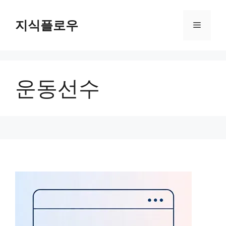
컨
텐
지식플로우
메
츠
로
뉴
건
너
운동선수
뛰
기