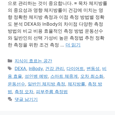
으로 관리하는 것이 중요합니다. ≡ 목차 체지방률
의 중요성과 영향 체지방률이 건강에 미치는 영
향 정확한 체지방 측정과 이점 측정 방법별 정확
도 분석 DEXA와 InBody의 차이점 다양한 측정
방법의 비교 비용 효율적인 측정 방법 운동선수
와 일반인의 선택 가성비 높은 측정법 추천 정확
한 측정을 위한 조건 측정 …
더 읽기
카
지식이 흐르는 공간
테
태
DEXA
,
InBody
,
건강 관리
,
다이어트
,
변동성
,
비
고
그
용 효율
,
성인병 예방
,
스마트 체중계
,
오차 최소화
,
리
운동선수
,
일반인 체지방 측정
,
체지방률
,
측정 방
법
,
측정 오차
,
피부주름 측정법
댓글 남기기