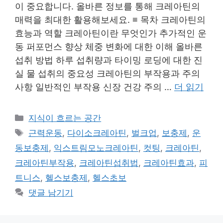
이 중요합니다. 올바른 정보를 통해 크레아틴의
매력을 최대한 활용해보세요. ≡ 목차 크레아틴의
효능과 역할 크레아틴이란 무엇인가 추가적인 운
동 퍼포먼스 향상 체중 변화에 대한 이해 올바른
섭취 방법 하루 섭취량과 타이밍 로딩에 대한 진
실 물 섭취의 중요성 크레아틴의 부작용과 주의
사항 일반적인 부작용 신장 건강 주의 …
더 읽기
카
지식이 흐르는 공간
테
태
근력운동
,
다이소크레아틴
,
벌크업
,
보충제
,
운
고
그
동보충제
,
익스트림모노크레아틴
,
컷팅
,
크레아틴
,
리
크레아틴부작용
,
크레아틴섭취법
,
크레아틴효과
,
피
트니스
,
헬스보충제
,
헬스초보
댓글 남기기