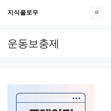
컨
텐
지식플로우
메
츠
로
뉴
건
너
운동보충제
뛰
기