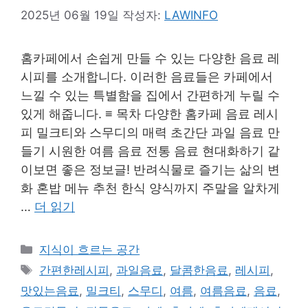
2025년 06월 19일
작성자:
LAWINFO
홈카페에서 손쉽게 만들 수 있는 다양한 음료 레
시피를 소개합니다. 이러한 음료들은 카페에서
느낄 수 있는 특별함을 집에서 간편하게 누릴 수
있게 해줍니다. ≡ 목차 다양한 홈카페 음료 레시
피 밀크티와 스무디의 매력 초간단 과일 음료 만
들기 시원한 여름 음료 전통 음료 현대화하기 같
이보면 좋은 정보글! 반려식물로 즐기는 삶의 변
화 혼밥 메뉴 추천 한식 양식까지 주말을 알차게
…
더 읽기
카
지식이 흐르는 공간
테
태
간편한레시피
,
과일음료
,
달콤한음료
,
레시피
,
고
그
맛있는음료
,
밀크티
,
스무디
,
여름
,
여름음료
,
음료
,
리