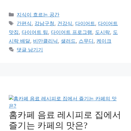
카
지식이 흐르는 공간
테
태
간편식
,
강남구청
,
건강식
,
다이어트
,
다이어트
고
그
맛집
,
다이어트 팁
,
다이어트 프로그램
,
도시락
,
도
리
시락 배달
,
비만클리닉
,
샐러드
,
스무디
,
케이크
댓글 남기기
홈카페 음료 레시피로 집에서
즐기는 카페의 맛은?