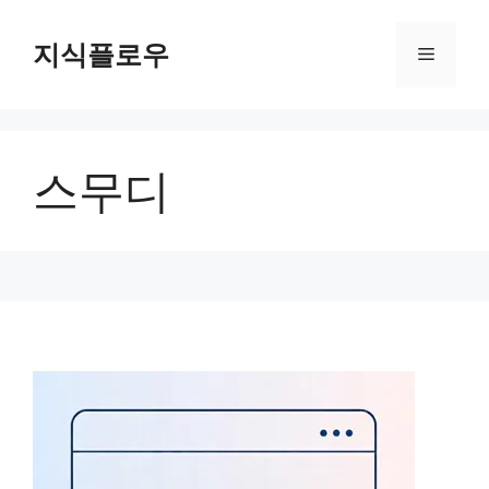
컨
텐
지식플로우
메
츠
로
뉴
건
너
스무디
뛰
기