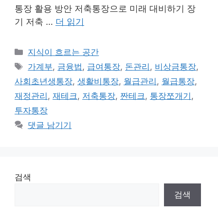
통장 활용 방안 저축통장으로 미래 대비하기 장
기 저축 …
더 읽기
카
지식이 흐르는 공간
테
태
가계부
,
금융법
,
급여통장
,
돈관리
,
비상금통장
,
고
그
사회초년생통장
,
생활비통장
,
월급관리
,
월급통장
,
리
재정관리
,
재테크
,
저축통장
,
짠테크
,
통장쪼개기
,
투자통장
댓글 남기기
검색
검색