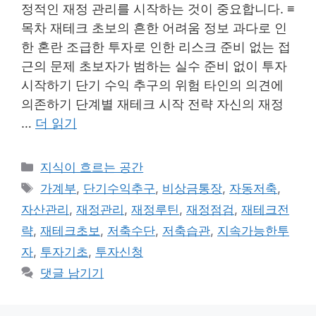
정적인 재정 관리를 시작하는 것이 중요합니다. ≡
목차 재테크 초보의 흔한 어려움 정보 과다로 인
한 혼란 조급한 투자로 인한 리스크 준비 없는 접
근의 문제 초보자가 범하는 실수 준비 없이 투자
시작하기 단기 수익 추구의 위험 타인의 의견에
의존하기 단계별 재테크 시작 전략 자신의 재정
…
더 읽기
카
지식이 흐르는 공간
테
태
가계부
,
단기수익추구
,
비상금통장
,
자동저축
,
고
그
자산관리
,
재정관리
,
재정루틴
,
재정점검
,
재테크전
리
략
,
재테크초보
,
저축수단
,
저축습관
,
지속가능한투
자
,
투자기초
,
투자신청
댓글 남기기