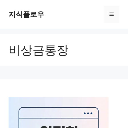
컨
텐
지식플로우
메
츠
로
뉴
건
너
비상금통장
뛰
기