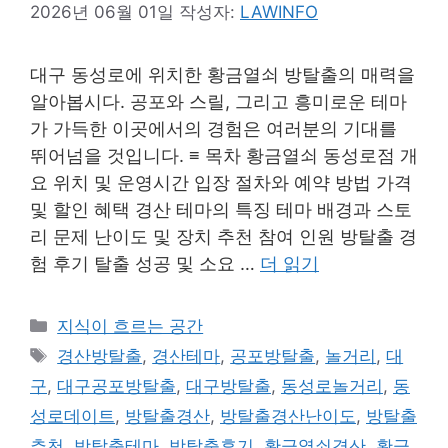
2026년 06월 01일
작성자:
LAWINFO
대구 동성로에 위치한 황금열쇠 방탈출의 매력을
알아봅시다. 공포와 스릴, 그리고 흥미로운 테마
가 가득한 이곳에서의 경험은 여러분의 기대를
뛰어넘을 것입니다. ≡ 목차 황금열쇠 동성로점 개
요 위치 및 운영시간 입장 절차와 예약 방법 가격
및 할인 혜택 경산 테마의 특징 테마 배경과 스토
리 문제 난이도 및 장치 추천 참여 인원 방탈출 경
험 후기 탈출 성공 및 소요 …
더 읽기
카
지식이 흐르는 공간
테
태
경산방탈출
,
경산테마
,
공포방탈출
,
놀거리
,
대
고
그
구
,
대구공포방탈출
,
대구방탈출
,
동성로놀거리
,
동
리
성로데이트
,
방탈출경산
,
방탈출경산난이도
,
방탈출
추천
,
방탈출테마
,
방탈출후기
,
황금열쇠경산
,
황금