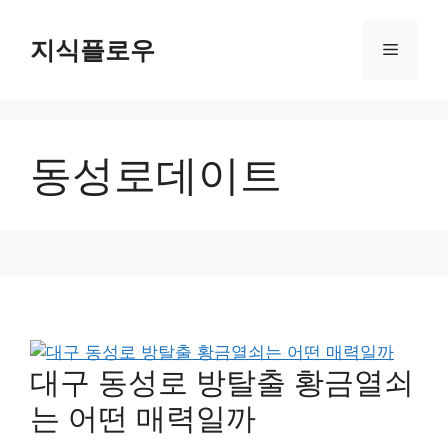
컨
텐
지식플로우
메
츠
로
뉴
건
너
동성로데이트
뛰
기
대구 동성로 방탈출 황금열쇠
는 어떤 매력일까