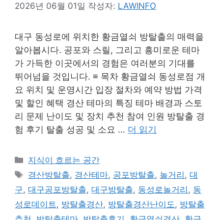
2026년 06월 01일
작성자:
LAWINFO
대구 동성로에 위치한 황금열쇠 방탈출의 매력을
알아봅시다. 공포와 스릴, 그리고 흥미로운 테마
가 가득한 이곳에서의 경험은 여러분의 기대를
뛰어넘을 것입니다. ≡ 목차 황금열쇠 동성로점 개
요 위치 및 운영시간 입장 절차와 예약 방법 가격
및 할인 혜택 경산 테마의 특징 테마 배경과 스토
리 문제 난이도 및 장치 추천 참여 인원 방탈출 경
험 후기 탈출 성공 및 소요 …
더 읽기
카
지식이 흐르는 공간
테
태
경산방탈출
,
경산테마
,
공포방탈출
,
놀거리
,
대
고
그
구
,
대구공포방탈출
,
대구방탈출
,
동성로놀거리
,
동
리
성로데이트
,
방탈출경산
,
방탈출경산난이도
,
방탈출
추천
,
방탈출테마
,
방탈출후기
,
황금열쇠경산
,
황금