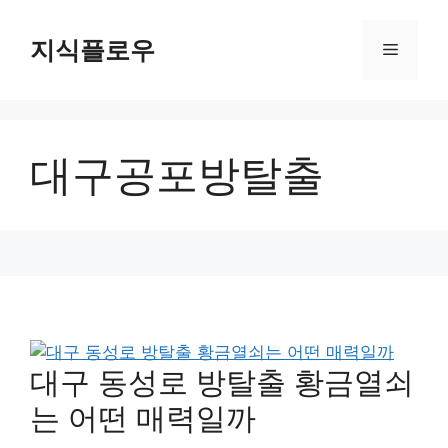
컨
텐
지식플로우
메
츠
로
뉴
건
너
대구공포방탈출
뛰
기
대구 동성로 방탈출 황금열쇠
는 어떤 매력일까