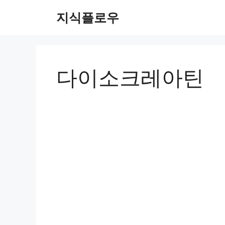
컨
지식플로우
텐
츠
로
건
너
다이소크레아틴
뛰
기