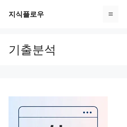
컨
텐
지식플로우
메
츠
로
뉴
건
너
기출분석
뛰
기