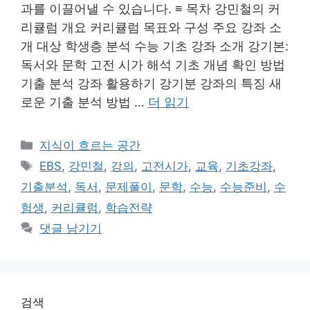
과를 이끌어낼 수 있습니다. ≡ 목차 강민철의 커
리큘럼 개요 커리큘럼 목표와 구성 주요 강좌 소
개 대상 학생층 분석 수능 기초 강좌 소개 강기본:
독서와 문학 고전 시가 해석 기초 개념 확인 방법
기출 분석 강좌 활용하기 강기분 강좌의 특징 새
로운 기출 분석 방법 …
더 읽기
카
지식이 흐르는 공간
테
태
EBS
,
강민철
,
강의
,
고전시가
,
교육
,
기초강좌
,
고
그
기출분석
,
독서
,
문제풀이
,
문학
,
수능
,
수능준비
,
수
리
험생
,
커리큘럼
,
학습전략
댓글 남기기
검색