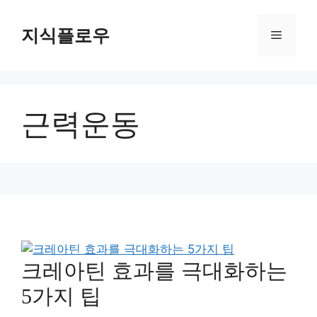
컨
텐
지식플로우
메
츠
로
뉴
건
너
근력운동
뛰
기
크레아틴 효과를 극대화하는
5가지 팁