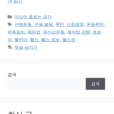
더 읽기
카
지식이 흐르는 공간
테
태
근력운동
,
근육 발달
,
루틴
,
스트레칭
,
운동루틴
,
고
그
운동일지
,
워밍업
,
유산소운동
,
체지방 감량
,
초보
리
자
,
헬린이
,
헬스
,
헬스 초보
,
헬스장
댓글 남기기
검색
검색