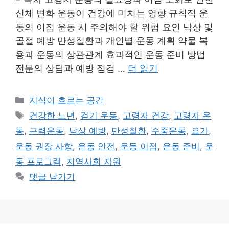
신체 변화 운동이 건강에 미치는 영향 규칙적 운
동의 이점 운동 시 주의해야 할 위험 요인 낙상 및
골절 예방 만성질환과 개인별 운동 계획 약물 복
용과 운동의 상관관계 효과적인 운동 준비 방법
전문의 상담과 예방 점검 …
더 읽기
카
지식이 흐르는 공간
테
태
건강한 노년
,
걷기 운동
,
고령자 건강
,
고령자 운
고
그
동
,
근력운동
,
낙상 예방
,
만성질환
,
수중운동
,
요가
,
리
운동 권장 사항
,
운동 안전
,
운동 이점
,
운동 준비
,
운
동 프로그램
,
지역사회 자원
댓글 남기기