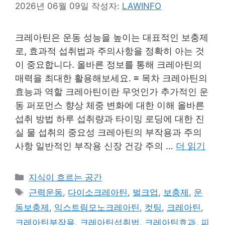
2026년 06월 09일
작성자:
LAWINFO
크레아틴은 운동 성능을 높이는 대표적인 보충제
로, 효과적 섭취법과 주의사항을 정확히 아는 것
이 중요합니다. 올바른 정보를 통해 크레아틴의
매력을 최대한 활용해보세요. ≡ 목차 크레아틴의
효능과 역할 크레아틴이란 무엇인가 추가적인 운
동 퍼포먼스 향상 체중 변화에 대한 이해 올바른
섭취 방법 하루 섭취량과 타이밍 로딩에 대한 진
실 물 섭취의 중요성 크레아틴의 부작용과 주의
사항 일반적인 부작용 신장 건강 주의 …
더 읽기
카
지식이 흐르는 공간
테
태
근력운동
,
다이소크레아틴
,
벌크업
,
보충제
,
운
고
그
동보충제
,
익스트림모노크레아틴
,
컷팅
,
크레아틴
,
리
크레아틴부작용
,
크레아틴섭취법
,
크레아틴효과
,
피