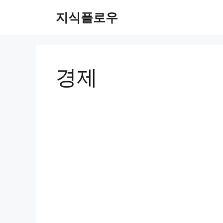
컨
지식플로우
텐
츠
로
건
너
경제
뛰
기