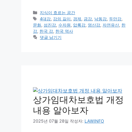
카
지식이 흐르는 공간
테
태
4대강
,
강의 길이
,
경제
,
금강
,
낙동강
,
두만강
,
고
그
문화
,
섬진강
,
수자원
,
압록강
,
영산강
,
자연유산
,
한
리
강
,
한국 강
,
한국 역사
댓글 남기기
상가임대차보호법 개정
내용 알아보자
2025년 07월 28일
작성자:
LAWINFO