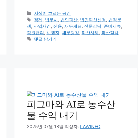
카
지식이 흐르는 공간
테
태
경제
,
법무사
,
법인파산
,
법인파산신청
,
법적분
고
그
쟁
,
사업재건
,
신용
,
재무제표
,
전문상담
,
준비서류
,
리
직원급여
,
채권자
,
채무탕감
,
파산사례
,
파산절차
댓글 남기기
피그마와 AI로 농수산
물 수익 내기
2025년 07월 18일
작성자:
LAWINFO