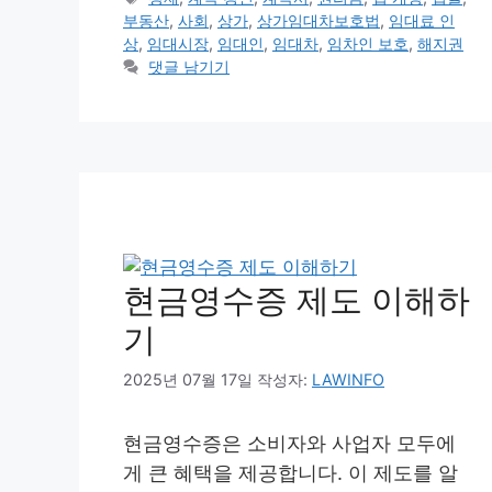
고
그
부동산
,
사회
,
상가
,
상가임대차보호법
,
임대료 인
리
상
,
임대시장
,
임대인
,
임대차
,
임차인 보호
,
해지권
댓글 남기기
현금영수증 제도 이해하
기
2025년 07월 17일
작성자:
LAWINFO
현금영수증은 소비자와 사업자 모두에
게 큰 혜택을 제공합니다. 이 제도를 알