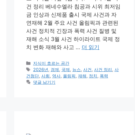
건 정리 베네수엘라 침공과 시위 최저임
금 인상과 신제품 출시 국제 사건과 자
연재해 2월 주요 사건 올림픽과 관련된
사건 정치적 긴장과 폭력 사건 질병 및
재해 소식 3월 사건 하이라이트 국제 정
치 변화 재해와 사고 …
더 읽기
카
지식이 흐르는 공간
테
태
2026년
,
경제
,
국제
,
뉴스
,
사건
,
사건 정리
,
사
고
그
건첨단
,
사회
,
역사
,
올림픽
,
재해
,
정치
,
폭력
리
댓글 남기기