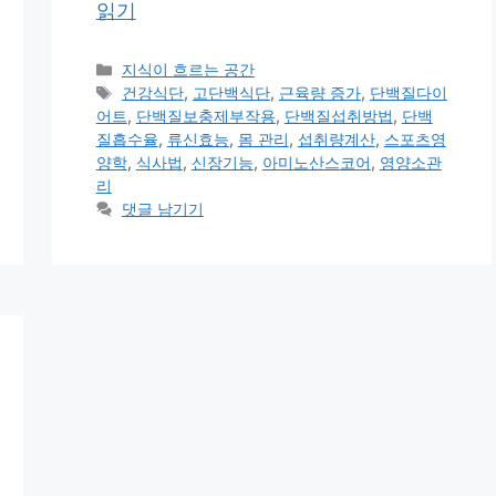
읽기
카
지식이 흐르는 공간
테
태
건강식단
,
고단백식단
,
근육량 증가
,
단백질다이
고
그
어트
,
단백질보충제부작용
,
단백질섭취방법
,
단백
리
질흡수율
,
류신효능
,
몸 관리
,
섭취량계산
,
스포츠영
양학
,
식사법
,
신장기능
,
아미노산스코어
,
영양소관
리
댓글 남기기