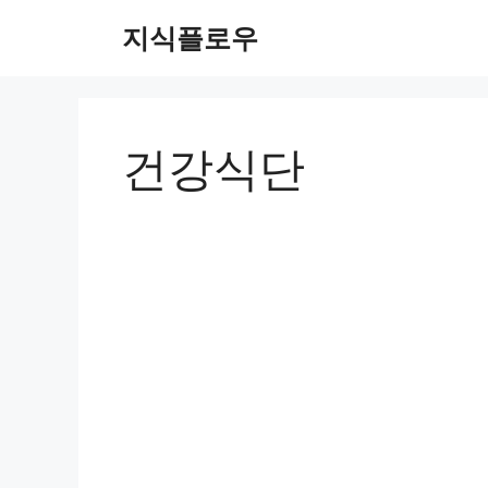
컨
지식플로우
텐
츠
로
건
너
건강식단
뛰
기