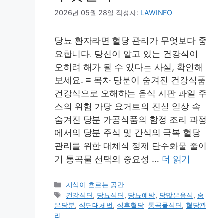
2026년 05월 28일
작성자:
LAWINFO
당뇨 환자라면 혈당 관리가 무엇보다 중
요합니다. 당신이 알고 있는 건강식이
오히려 해가 될 수 있다는 사실, 확인해
보세요. ≡ 목차 당분이 숨겨진 건강식품
건강식으로 오해하는 음식 시판 과일 주
스의 위험 가당 요거트의 진실 일상 속
숨겨진 당분 가공식품의 함정 조리 과정
에서의 당분 주식 및 간식의 극복 혈당
관리를 위한 대체식 정제 탄수화물 줄이
기 통곡물 선택의 중요성 …
더 읽기
카
지식이 흐르는 공간
테
태
건강식단
,
당뇨식단
,
당뇨예방
,
당많은음식
,
숨
고
그
은당분
,
식단대체법
,
식후혈당
,
통곡물식단
,
혈당관
리
리