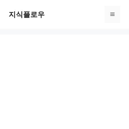
컨
텐
지식플로우
메
츠
로
뉴
건
너
뛰
기