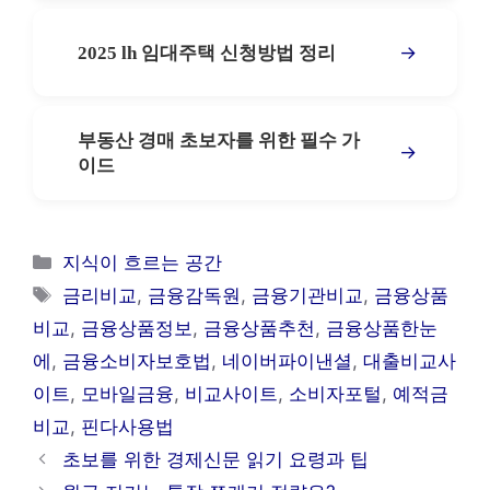
→
2025 lh 임대주택 신청방법 정리
부동산 경매 초보자를 위한 필수 가
→
이드
카
지식이 흐르는 공간
테
태
금리비교
,
금융감독원
,
금융기관비교
,
금융상품
고
그
비교
,
금융상품정보
,
금융상품추천
,
금융상품한눈
리
에
,
금융소비자보호법
,
네이버파이낸셜
,
대출비교사
이트
,
모바일금융
,
비교사이트
,
소비자포털
,
예적금
비교
,
핀다사용법
초보를 위한 경제신문 읽기 요령과 팁