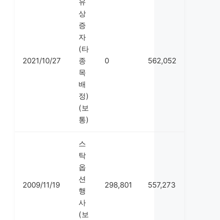
유
상
증
자
(타
2021/10/27
종
0
562,052
목
배
정)
(보
통)
스
탁
옵
션
2009/11/19
298,801
557,273
행
사
(보