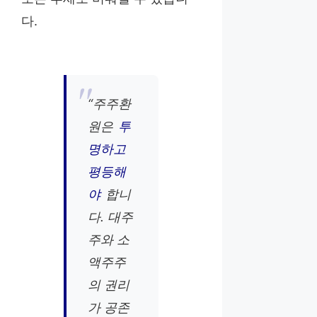
다.
“주주환
원은
투
명하고
평등해
야
합니
다. 대주
주와 소
액주주
의 권리
가 공존