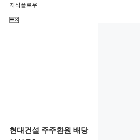
컨
지식플로우
텐
츠
메
뉴
로
건
너
뛰
기
현대건설 주주환원 배당