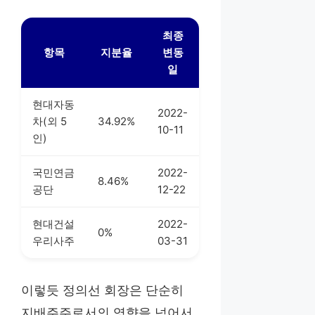
최종
항목
지분율
변동
일
현대자동
2022-
차(외 5
34.92%
10-11
인)
국민연금
2022-
8.46%
공단
12-22
현대건설
2022-
0%
우리사주
03-31
이렇듯 정의선 회장은 단순히
지배주주로서의 영향을 넘어서,