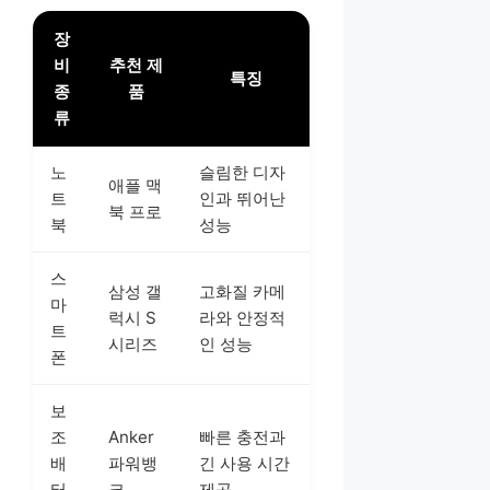
장
비
추천 제
특징
종
품
류
노
슬림한 디자
애플 맥
트
인과 뛰어난
북 프로
북
성능
스
삼성 갤
고화질 카메
마
럭시 S
라와 안정적
트
시리즈
인 성능
폰
보
조
Anker
빠른 충전과
배
파워뱅
긴 사용 시간
터
크
제공