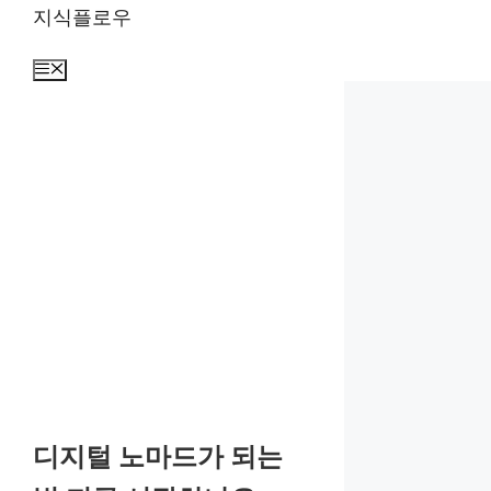
컨
지식플로우
텐
츠
메
뉴
로
건
너
뛰
기
디지털 노마드가 되는